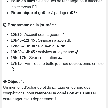
Pour les filles :
élastiques de rechange pour attacher
les cheveux 💇‍♀️
Pique-nique et goûter
à partager 🍎🍪
⏰ Programme de la journée :
10h30
: Accueil des nageurs 👋
10h45–12h45
: Séance natation 🏊‍♂️
12h45–13h30
: Pique-nique 🍽️
13h30–14h45
: Activités au gymnase 🏀
15h–17h
: Séance natation 🌊
17h15
: Fin – et une belle journée de souvenirs en tête
!👋
💡 Objectif :
Un moment d’échange et de partage en dehors des
compétitions, pour
renforcer la cohésion
et
s’amuser
entre nageurs du département !