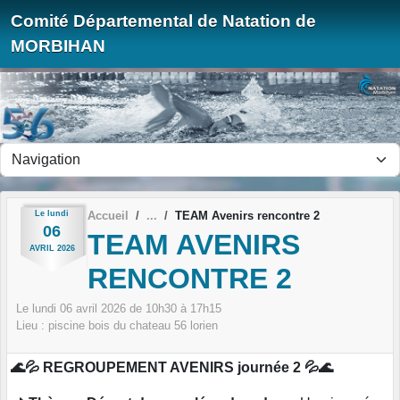
Panneau de gestion des cookies
Comité Départemental de Natation de
MORBIHAN
Le
lundi
Accueil
TEAM Avenirs rencontre 2
06
TEAM AVENIRS
AVRIL
2026
RENCONTRE 2
Le
lundi
06
avril
2026
de 10h30 à 17h15
Lieu :
piscine bois du chateau
56
lorien
🌊💦 REGROUPEMENT AVENIRS journée 2 💦🌊