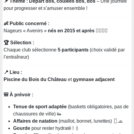
📌 Thème :
Départ dos, coulées dos, dos
– Une journée
pour progresser et s’amuser ensemble !
👶 Public concerné :
Nageurs « Avenirs »
nés en 2015 et après
🏊‍♂️🏊‍♀️
🏆 Sélection :
Chaque club sélectionne
5 participants
(choix validé par
l’entraîneur)
📍 Lieu :
Piscine du Bois du Château
et
gymnase adjacent
🎒 À prévoir :
Tenue de sport adaptée
(baskets obligatoires, pas de
chaussures de ville) 👟
Affaires de natation
(maillot, bonnet, lunettes) 🩱🧢
Gourde
pour rester hydraté ! 💧