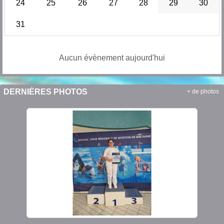
24
25
26
27
28
29
30
31
Aucun évènement aujourd'hui
DERNIÈRES PHOTOS
+ de photos