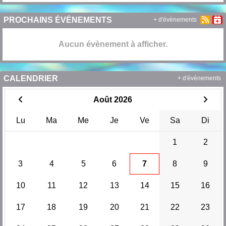
PROCHAINS ÉVÉNEMENTS
+ d'évènements
Aucun évènement à afficher.
CALENDRIER
+ d'évènements
Août 2026
Lu
Ma
Me
Je
Ve
Sa
Di
1
2
3
4
5
6
7
8
9
10
11
12
13
14
15
16
17
18
19
20
21
22
23