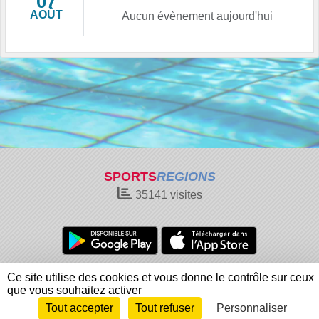
07
AOÛT
Aucun évènement aujourd'hui
SPORTS
REGIONS
35141
visites
Charte cookies
Gestion des cookies
Ce site utilise des cookies et vous donne le contrôle sur ceux
Informations légales
Signaler un contenu inapproprié
que vous souhaitez activer
Tout accepter
Tout refuser
Personnaliser
Envie de participer ?
Connexion